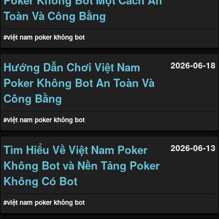
Poker Không Bot Một Cách An
Toàn Và Công Bằng
#việt nam poker không bot
Hướng Dẫn Chơi Việt Nam
2026-06-18
Poker Không Bot An Toàn Và
Công Bằng
#việt nam poker không bot
Tìm Hiểu Về Việt Nam Poker
2026-06-13
Không Bot và Nền Tảng Poker
Không Có Bot
#việt nam poker không bot