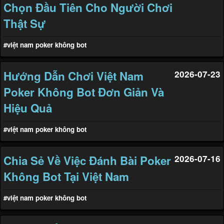
Chọn Đầu Tiên Cho Người Chơi
Thật Sự
#việt nam poker không bot
Hướng Dẫn Chơi Việt Nam
2026-07-23
Poker Không Bot Đơn Giản Và
Hiệu Quả
#việt nam poker không bot
Chia Sẻ Về Việc Đánh Bài Poker
2026-07-16
Không Bot Tại Việt Nam
#việt nam poker không bot