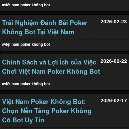
#việt nam poker không bot
Trải Nghiệm Đánh Bài Poker
2026-02-23
Không Bot Tại Việt Nam
#việt nam poker không bot
Chính Sách và Lợi Ích của Việc
2026-02-22
Chơi Việt Nam Poker Không Bot
#việt nam poker không bot
Việt Nam Poker Không Bot:
2026-02-17
Chọn Nền Tảng Poker Không
Có Bot Uy Tín