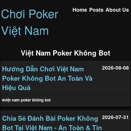
Chơi Poker
Home
Posts
About Us
Việt Nam
Việt Nam Poker Không Bot
Hướng Dẫn Chơi Việt Nam
2026-08-08
Poker Không Bot An Toàn Và
Hiệu Quả
#việt nam poker không bot
Chia Sẻ Đánh Bài Poker Không
2026-07-31
Bot Tại Việt Nam - An Toàn & Tin