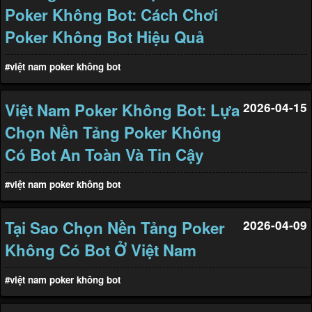
Poker Không Bot: Cách Chơi
Poker Không Bot Hiệu Quả
#việt nam poker không bot
Việt Nam Poker Không Bot: Lựa
2026-04-15
Chọn Nền Tảng Poker Không
Có Bot An Toàn Và Tin Cậy
#việt nam poker không bot
Tại Sao Chọn Nền Tảng Poker
2026-04-09
Không Có Bot Ở Việt Nam
#việt nam poker không bot