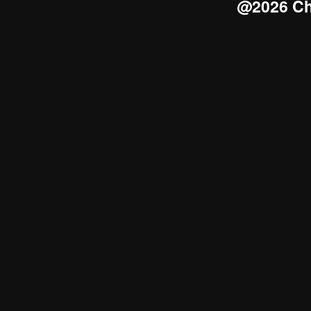
@2026 Ch