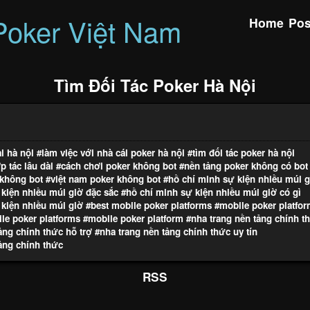
Poker Việt Nam
Home
Pos
Tìm Đối Tác Poker Hà Nội
i hà nội
#làm việc với nhà cái poker hà nội
#tìm đối tác poker hà nội
p tác lâu dài
#cách chơi poker không bot
#nền tảng poker không có bot
 không bot
#việt nam poker không bot
#hồ chí minh sự kiện nhiều múi g
kiện nhiều múi giờ đặc sắc
#hồ chí minh sự kiện nhiều múi giờ có gì
 kiện nhiều múi giờ
#best mobile poker platforms
#mobile poker platfo
ile poker platforms
#mobile poker platform
#nha trang nền tảng chính t
ảng chính thức hỗ trợ
#nha trang nền tảng chính thức uy tín
ảng chính thức
RSS