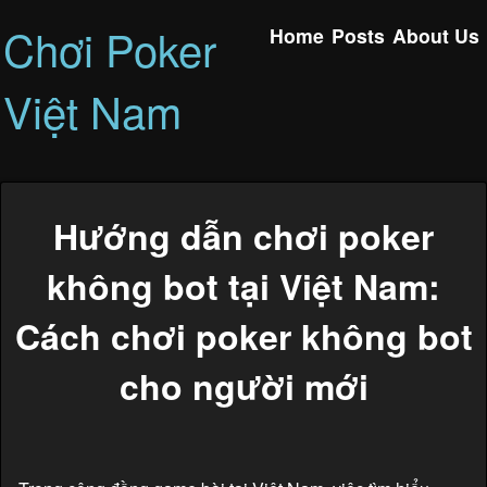
Chơi Poker
Home
Posts
About Us
Việt Nam
Hướng dẫn chơi poker
không bot tại Việt Nam:
Cách chơi poker không bot
cho người mới